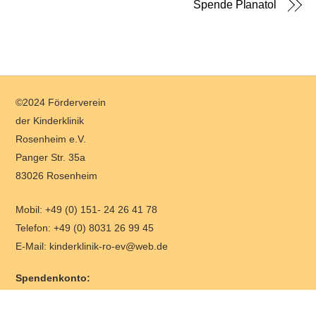
Spende Planatol
Back
©2024 Förderverein
To
der Kinderklinik
Top
Rosenheim e.V.
Panger Str. 35a
83026 Rosenheim
Mobil: +49 (0) 151- 24 26 41 78
Telefon: +49 (0) 8031 26 99 45
E-Mail: kinderklinik-ro-ev@web.de
Spendenkonto:
Sparkasse Rosenheim – Bad Aibling
DE93 711 500 00 00000 35 196