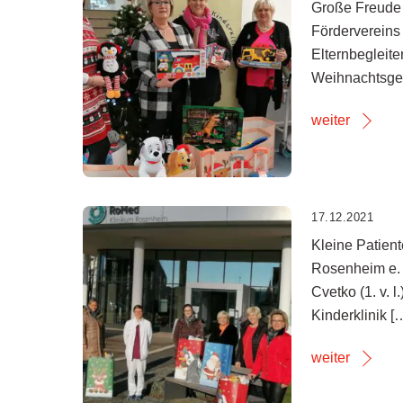
Große Freude 
Fördervereins 
Elternbegleite
Weihnachtsges
weiter
17.12.2021
Kleine Patient
Rosenheim e. V
Cvetko (1. v. 
Kinderklinik [
weiter