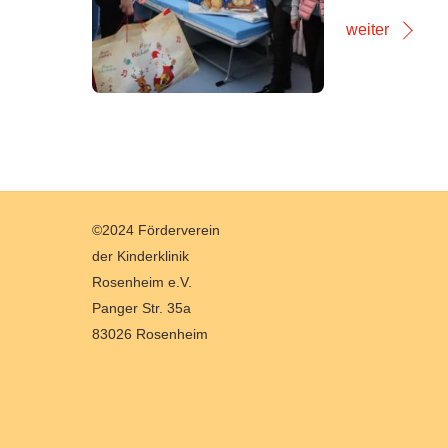
weiter
Back
©2024 Förderverein
To
der Kinderklinik
Top
Rosenheim e.V.
Panger Str. 35a
83026 Rosenheim