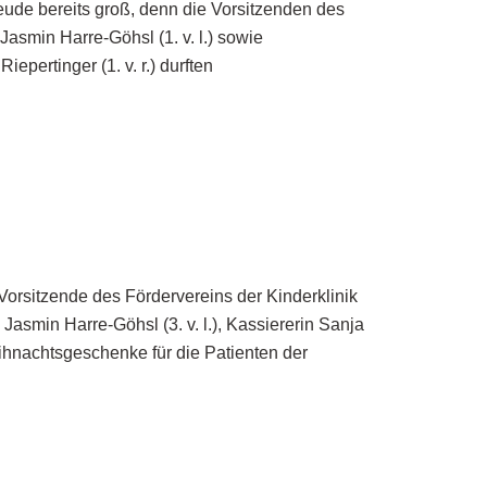
ude bereits groß, denn die Vorsitzenden des
Jasmin Harre-Göhsl (1. v. l.) sowie
pertinger (1. v. r.) durften
 Vorsitzende des Fördervereins der Kinderklinik
asmin Harre-Göhsl (3. v. l.), Kassiererin Sanja
Weihnachtsgeschenke für die Patienten der