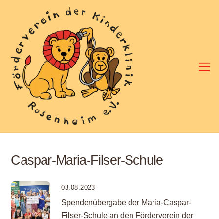
Skip
to
content
M
Caspar-Maria-Filser-Schule
03.08.2023
Spendenübergabe der Maria-Caspar-
Filser-Schule an den Förderverein der