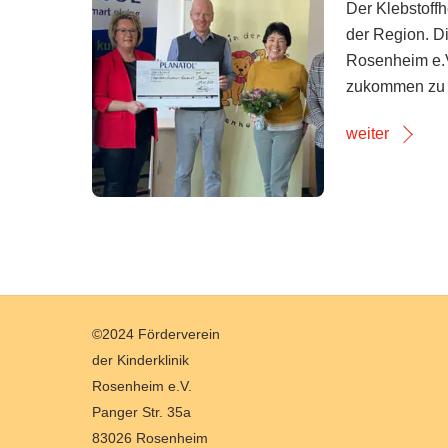
Der Klebstoff
der Region. D
Rosenheim e.V
zukommen zu l
weiter
Back
©2024 Förderverein
To
der Kinderklinik
Top
Rosenheim e.V.
Panger Str. 35a
83026 Rosenheim