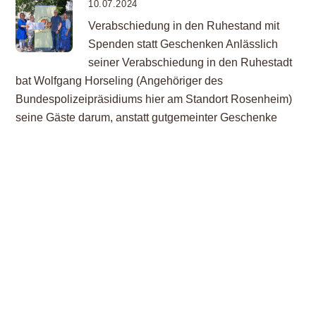
10.07.2024
Verabschiedung in den Ruhestand mit
Spenden statt Geschenken Anlässlich
seiner Verabschiedung in den Ruhestadt
bat Wolfgang Horseling (Angehöriger des
Bundespolizeipräsidiums hier am Standort Rosenheim)
seine Gäste darum, anstatt gutgemeinter Geschenke
eine kleine Spende für einen guten Zweck in die
bereitgestellte Spendenbox zu werfen. So kam, für
Wolfgang Horseling völlig überraschend, eine
vierstellige Summe zusammen, die […]
weiter
02.07.2024
Familie Simic hat ein großes Herz für
kleine Kinder Familie Zeljko und Astrid