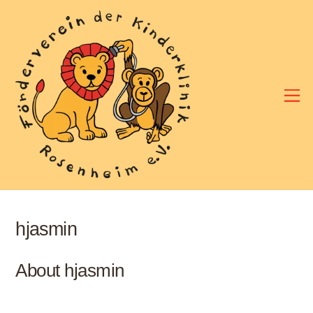
Skip
to
content
M
hjasmin
About
hjasmin